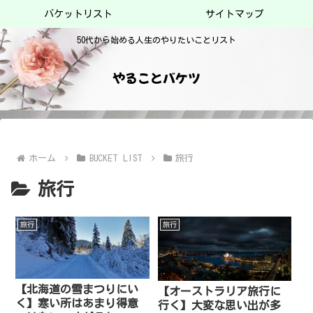
バケットリスト
サイトマップ
50代から始める人生のやりたいことリスト
やることバケツ
ホーム
BUCKET LIST
旅行
旅行
旅行
旅行
【北海道の雪まつりにい
【オーストラリア旅行に
く】寒い所はあまり得意
行く】大変な思い出が多