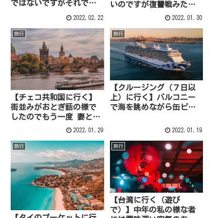
ではないですがそれでも
いのですが復讐戦みたい
行きたい訳がある
なものです
2022.02.22
2022.01.30
旅行
旅行
【クルージング（７日以
【チェコ共和国に行く】
上）に行く】バルコニー
街並みがおとぎ話の様で
で海を眺めながら缶ビー
したのでもう一度 妻と訪
ルの風景
れたいのです
2022.01.29
2022.01.19
旅行
旅行
【台湾に行く（遊び
で）】中年の私の様な者
【タイのプーケットに行