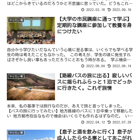
はどこからきているのだろうかと不思議に思っていた。どうもこれ
は、私の幼少期の記憶からきているらしい。 具体的には学研...
2022.02.16
2022.09.19
【大学の市民講座に通って学ぶ】
やりたい事
定期的な講座に参加して教養を身
につけたい
自分から学びたいだなんていう心境に至る事は、いくらでも学べる学
生の時は考えたこともなかった。 この考えが、学生の頃に発生すれ
ばさぞかし良い事もあっただろうにとおもう時がある。 学ぶ機会が
ない時には学びたがる。 人はないものねだりで、ままなら...
2022.06.04
2022.06.14
【路線バスの旅に出る】寂しいバ
やりたい事
スに揺られふらっと１泊でどっか
に行きたく。これぞ旅情
本来、私の基準では旅行なのだが、あえて旅と言ってしまった。
【バスの旅に行ってみたい】地方路線のバスに１日中乗って移動した
い 地方都市在住なもので機会はいくらでも作れるはずなのだ。 い
つかさびれたバスに乗って山道をがたがた乗ってどこかに行く...
2022.04.12
2022.07.29
【息子と酒を飲みに行く】息子が
やりたい事
成人したらやる事としてあこがれ