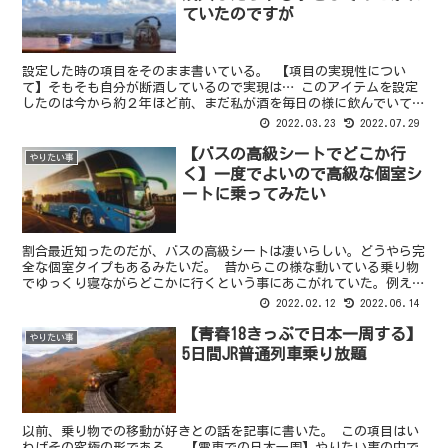
ていたのですが
設定した時の項目をそのまま書いている。 【項目の実現性につい
て】そもそも自分が断酒しているので実現は… このアイテムを設定
したのは今から約２年ほど前、まだ私が酒を毎日の様に飲んでいて、
あー、休肝日を設けないとまずいかもなどと考えていた頃だ。...
2022.03.23
2022.07.29
【バスの高級シートでどこか行
やりたい事
く】一度でよいので高級な個室シ
ートに乗ってみたい
割合最近知ったのだが、バスの高級シートは凄いらしい。どうやら完
全な個室タイプもあるみたいだ。 昔からこの様な動いている乗り物
でゆっくり寝ながらどこかに行くという事にあこがれていた。例えば
トラックの運転席の後ろとかにある寝台部分、あれもなんだ...
2022.02.12
2022.06.14
【青春18きっぷで日本一周する】
やりたい事
5日間JR普通列車乗り放題
以前、乗り物での移動が好きとの話を記事に書いた。 この項目はい
わばその究極の形である。 【電車での日本一周】やりたい事の中で