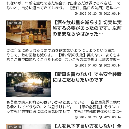
れないが、年齢を重ねてきた場合には出来るだけ避けるべきだ。 で
ないと、自分に返ってきてしまう。 【悪口、陰口の効用】通常はそ
の対象者がいない時に行いますよね。 悪口や陰口は行っ...
2022.05.20
2022.06.14
【酒を飲む量を減らす】切実に実
やらない事
施する必要があったのです。以前
のままならやばかった…
要は完全に酔っぱらうまで酒を飲まないようにしようという事だ。
そして、飲む回数も減らす。 【若い頃の失敗】笑えない…よくもま
あここまで問題なくこれたものだ 若いころの事を思えば酒の失敗は
数え切れない。 店で寝てしまうのはまだしも、道で寝る。...
2022.01.06
2022.06.14
【新車を買わない】でも安全装置
やらない事
にはこだわりたいのです
もう車の購入に拘るのはいいかなと思っている。 自動車業界に携わ
る者としてどうなの、とは思うけれど。 【車の必要性】そうはい
っても地方在住者には必須な訳でして でも地方都市在住の私には
どこに行くにも車は必需品。 車がなければどこにも行けな...
2022.04.26
2022.06.14
【人を見下す言い方をしない】全
やらない事