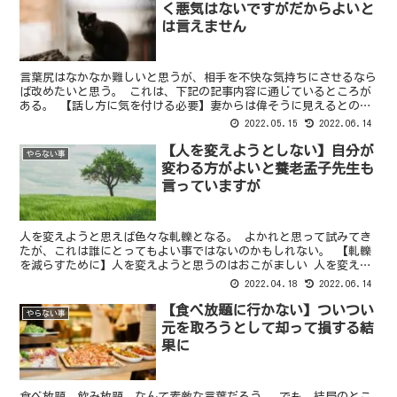
く悪気はないですがだからよいと
は言えません
言葉尻はなかなか難しいと思うが、相手を不快な気持ちにさせるなら
ば改めたいと思う。 これは、下記の記事内容に通じているところが
ある。 【話し方に気を付ける必要】妻からは偉そうに見えるとの事
でして 妻と話をする際、大変に嫌がられるのが、人を見...
2022.05.15
2022.06.14
【人を変えようとしない】自分が
やらない事
変わる方がよいと養老孟子先生も
言っていますが
人を変えようと思えば色々な軋轢となる。 よかれと思って試みてき
たが、これは誰にとってもよい事ではないのかもしれない。 【軋轢
を減らすために】人を変えようと思うのはおこがましい 人を変えよ
うと思えば、その相手に対しどうしても指摘をする必要が出...
2022.04.18
2022.06.14
【食べ放題に行かない】ついつい
やらない事
元を取ろうとして却って損する結
果に
食べ放題、飲み放題、なんて素敵な言葉だろう。 でも、結局のとこ