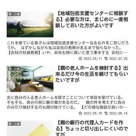
【地域包括支援センターに相談す
親・介護
る】必要な方は、まじめに一度相
談しておいた方がよいです
これを見ている皆さんは地域包括支援センターなるものをご存じだろ
うか。 はずかしながら私は会社の教育があるまで知らなかった。
【会社の社員教育】いや、会社も時に良いと思う事をする 会社にお
いて介護教育なるものがある。 どうやら昔からあった教育...
2022.03.11
2022.07.29
【親の老人ホームを検討する】出
親・介護
来るだけ今の生活を続けてもらい
たいですが
先に自分の入る老人ホームを探すことについて項目を挙げている。
そもそも、自分の前に親の事があるのだ。 親の件を考えずに自分
の分だけ検討するのも間が抜けている。 【どの様な施設が良いか】
そもそも本気でどんな施設の種類があるかを学ぶ必要がある...
2022.05.18
2022.06.14
【親の銀行の代理人カードを作
親・介護
る】ちょっと切り出しにくいので
すが