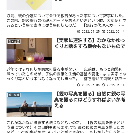
以前、親の介護について会社で教育があった事について記事にした。
この際、親の銀行の代理人カードがあるといざという時、大変便利で
あるという事で素直に従う事にしたのだ。 【銀行の代理人カード】
これって知らなかったけど一般的なのかな この銀行の...
2022.04.25
2022.06.14
【実家に連泊する】なかなかゆっ
親・介護
くりと話をする機会もないもので
近年ではまれにしか実家に帰る事がない。 以前は、もっと頻繁に
帰っていたものだが、子供の世話と生活の基盤の変化により実家でゆ
っくり等という事はなくなってしまった。 落ち着いて両親と話を
する為にも、実家に連泊をしたいと考えている。 これも後...
2022.06.06
2022.06.14
【親の写真を撮る】自然に親の写
親・介護
真を撮るにはどうすればよいか考
える
これがなかなか撮影する機会などないのだ。 【親の写真を撮るとい
う事について】その目的もありますよね 最後に親の写真を撮ったの
など、いつの事だか思い出すことができない。 もしかしたら５年く