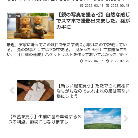
らい前、正月に子供達と一緒に実家に行った時、何かのきっ...
2022.03.18
2022.06.18
【親の写真を撮る-2】自然な感じ
親・介護
でスマホで撮影出来ました。孫が
カギに
最近、実家に帰ってこの項目を果たす機会が取れたので記載してい
る。 先の記事としては下記である。 良かったら併せて参照頂きた
い。 【目標の達成】バケットリストを作っておいてよかった 実
際、この項目は53歳という年齢を目標に挙げていた。ところが...
2022.04.05
2022.07.29
【新しい服を買う】ただでさえ貧相に
なりがちなのでよれよれの服は着ない
様にしよう
【お墓を買う】生前に墓を準備する３
つの利点。節税にもなりますし