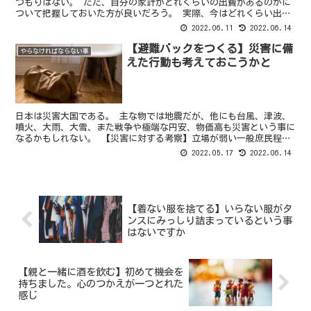
つもりはない。 ただ、自分の家計がどれくらいの出費があるのかに
ついて把握しておいた方が良いだろう。 実際、今はどれくらい出費
と収入があるのかよくわかっていない。 例えば先月...
2022.06.11
2022.06.14
【避難バックをつくる】災害に備
やらなければならない事
えた行動も考えておこうかと
日本は災害大国である。 主な物では地震だが、他にも台風、津波、
噴火、大雨、大雪、また戦争や極端な円安、物価高も災害という事に
なるかもしれない。 【災害に対する考察】立場が弱い一般庶民程、
備える必要がある それらのどの状況も可能性は低いもの...
2022.05.17
2022.06.14
【着ない服を捨てる】いらない服がタ
ンスにみっしり詰まっているという事
はないですか
【親と一緒に酒を飲む】初めて機会を
持ちました。心のつかえが一つとれた
感じ