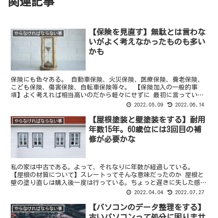
関連記事
【保険を見直す】無駄とは言わな
やらなければならない事
いがよく考えなかったものも多い
かも
保険にも色々ある。 自動車保険、火災保険、医療保険、養老保険、
こども保険、傷害保険、自転車保険等々。 【保険加入の一般的事
項】よく考えれば相当高いのだから軽々にせずに 最初に言っている
ように、保険は無駄ではないとは思っているが人生の出費とい...
2022.05.09
2022.06.14
【屋根塗装と壁塗装をする】耐用
やらなければならない事
年数15年。60歳位には3回目の補
修が必要かな
私の家は中古である。よって、それなりに年数が経過している。
【屋根の材質について】スレートってそんな意味だったのか 屋根と
壁の塗り直しは購入後一度は行っている。ちょっと遅きに失した感が
あって屋根はもう少し早くやった方がよかった。 瓦ではなく...
2022.04.04
2022.07.27
【パソコンのデータ整理をする】
やらなければならない事
古いパソコンって処分に困りませ