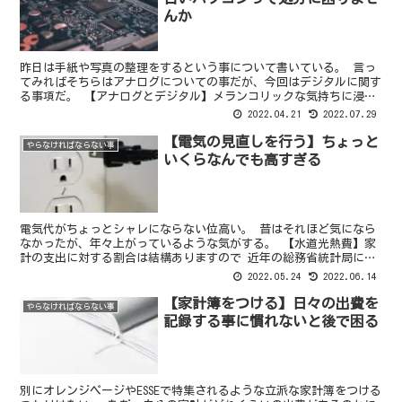
んか
昨日は手紙や写真の整理をするという事について書いている。 言っ
てみればそちらはアナログについての事だが、今回はデジタルに関す
る事項だ。 【アナログとデジタル】メランコリックな気持ちに浸る
のと単純作業と 同じじゃんと、言われるかもしれないが、...
2022.04.21
2022.07.29
【電気の見直しを行う】ちょっと
やらなければならない事
いくらなんでも高すぎる
電気代がちょっとシャレにならない位高い。 昔はそれほど気になら
なかったが、年々上がっているような気がする。 【水道光熱費】家
計の支出に対する割合は結構ありますので 近年の総務省統計局によ
る電気・ガス・水道料金の平均目安家計調査によれば、電気...
2022.05.24
2022.06.14
【家計簿をつける】日々の出費を
やらなければならない事
記録する事に慣れないと後で困る
別にオレンジページやESSEで特集されるような立派な家計簿をつける