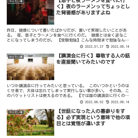
【息子と夜ラーメンを食べに行
やりたい事
く】夜のラーメンってちょっとし
た背徳感がありますよね
昨日、健康について書いたばかりだが、置いて実現したいことがあ
る。 夜、息子とラーメンを食べに行くのだ。 健康とは全く逆なこ
とになってしまうのだが。 【受験勉強】こんな時間まで勉強なんて
今どきの子供も大変ですね 子供は学習塾に通っている。 こ...
2022.01.27
2022.06.14
【講演会に行く】尊敬する人の話
やりたい事
を直接聞いてみたいのです
いつか講演会に行ってみたいと思っている。 このいつかというのは
くせ者で、大体は忘れてしまって実行しない事が多い。 その為、こ
のバケットリストは使えるのである。 【では誰の講演会に行くの
か】養老孟子先生の講演会に行きたい 私のプロフィールでは...
2022.06.02
2022.06.14
【世話になった人の墓参りをす
やりたい事
る】必ず実現という意味で他の項
目とは覚悟が違います