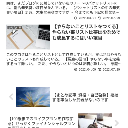
実は、まだブログに記載していない私のノートのバケットリストに
は、割合辛気臭い項目が並んでいる。 【バケットリストの中の辛気
臭い項目】まあ、大事な事なのですが… 今までにも下記の様な項目
が並んでいる訳だが、実はこれでも遠慮しているくらいだ。 ...
2022.03.21
2022.07.29
【やらないことリストをつくる】
やりたい事
やらない事リストは夢は少なめで
も成長するにはいい項目
このブログはやることリストとして作成しているが、実は私はやらな
いことのリストも作成している。 【悪魔の証明】やらない事を定義
するって難しい。 ただ、やらないというのは証明が難しい。 悪魔
の証明という言葉がある。 これは、”ないこと” を証明...
2022.04.09
2022.07.29
【まとめ記事_資格・自己啓発】継続
する事位しか武器がないのです
【100歳までのライフプランを作成す
る】せっかくファイナンシャルプラン