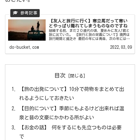
【友人と旅行に行く】寒立馬だって寒い
とやっぱり隠れてしまうものなのですね
結婚する前、まだ２０歳代の頃、夏休みに友人T君と
旅に出ていた。 【旅行と旅の定義について】境界は
旅行期間と貧乏さ 最初の年には青森、次の年には北
海道。 旅行とい...
do-bucket.com
2022.03.09
目次
【旅の出発について】10分で荷物をまとめて出
れるようにしておきたい
【目的について】季節にもよるけど出来れば温
泉と昔の文豪にかかわる所がよい
【お金の話】 何をするにも先立つものは必要
で