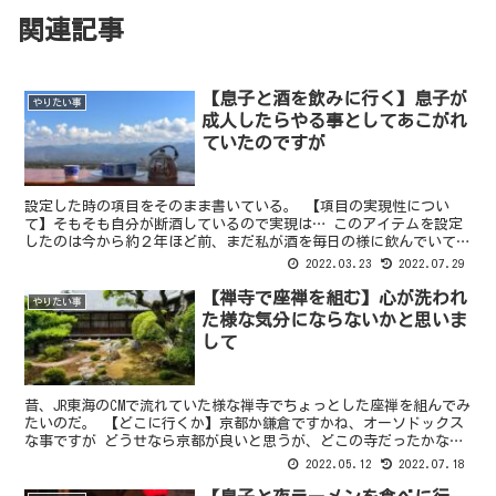
関連記事
【息子と酒を飲みに行く】息子が
やりたい事
成人したらやる事としてあこがれ
ていたのですが
設定した時の項目をそのまま書いている。 【項目の実現性につい
て】そもそも自分が断酒しているので実現は… このアイテムを設定
したのは今から約２年ほど前、まだ私が酒を毎日の様に飲んでいて、
あー、休肝日を設けないとまずいかもなどと考えていた頃だ。...
2022.03.23
2022.07.29
【禅寺で座禅を組む】心が洗われ
やりたい事
た様な気分にならないかと思いま
して
昔、JR東海のCMで流れていた様な禅寺でちょっとした座禅を組んでみ
たいのだ。 【どこに行くか】京都か鎌倉ですかね、オーソドックス
な事ですが どうせなら京都が良いと思うが、どこの寺だったかなど
とは明確に覚えていないし、この際それっぽければどこ...
2022.05.12
2022.07.18