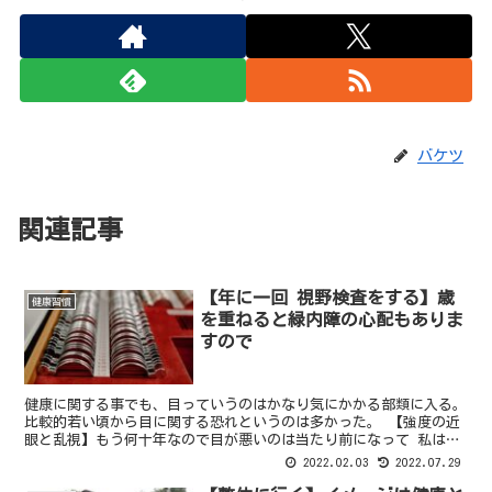
バケツ
関連記事
【年に一回 視野検査をする】歳
健康習慣
を重ねると緑内障の心配もありま
すので
健康に関する事でも、目っていうのはかなり気にかかる部類に入る。
比較的若い頃から目に関する恐れというのは多かった。 【強度の近
眼と乱視】もう何十年なので目が悪いのは当たり前になって 私は強
度の近眼である。 それどころか酷い乱視も入っている。...
2022.02.03
2022.07.29