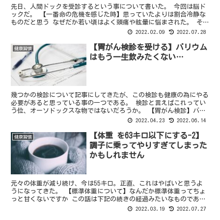
先日、人間ドックを受診するという事について書いた。 今回は脳ド
ックだ。 【一番命の危機を感じた時】思っていたよりは割合冷静な
ものだと思う なぜだか若い頃はよく頭痛や眩暈に悩まされた。 そ
れ以降、年を重ねても年に2回位周期的に発生していた気が...
2022.02.09
2022.07.28
【胃がん検診を受ける】バリウム
健康習慣
はもう一生飲みたくない…
幾つかの検診について記事にしてきたが、この検診も健康の為にやる
必要があると思っている事の一つである。 検診と言えばこれってい
う位、オーソドックスな物ではないだろうか。 【胃がん検診】バリ
ウムと胃カメラの２通りあります 胃がん検診には２通りあ...
2022.04.23
2022.06.14
【体重 を63キロ以下にする-2】
健康習慣
調子に乗ってやりすぎてしまった
かもしれません
元々の体重が減り続け、今は55キロ。正直、これはやばいと思うよ
うになってきた。 【標準体重について】なんだか標準体重ってちょ
っと甘くないですか この話は下記の続きの経過みたいなものであ
る。 ちょっと、幾つか心配事が出ているので、今回、-2を...
2022.03.19
2022.07.27