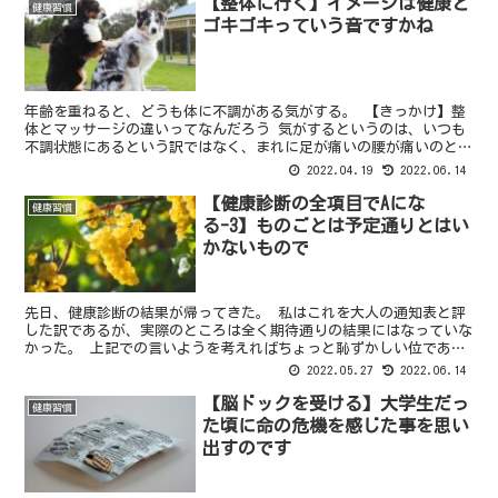
【整体に行く】イメージは健康と
健康習慣
ゴキゴキっていう音ですかね
年齢を重ねると、どうも体に不調がある気がする。 【きっかけ】整
体とマッサージの違いってなんだろう 気がするというのは、いつも
不調状態にあるという訳ではなく、まれに足が痛いの腰が痛いのとな
り、それが何もしなくても解消してくれるのである。 する...
2022.04.19
2022.06.14
【健康診断の全項目でAにな
健康習慣
る-3】ものごとは予定通りとはい
かないもので
先日、健康診断の結果が帰ってきた。 私はこれを大人の通知表と評
した訳であるが、実際のところは全く期待通りの結果にはなっていな
かった。 上記での言いようを考えればちょっと恥ずかしい位であ
る。 【では結果は】一年前よりも悪い、いや内容は大した事...
2022.05.27
2022.06.14
【脳ドックを受ける】大学生だっ
健康習慣
た頃に命の危機を感じた事を思い
出すのです