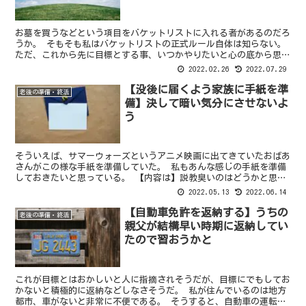
お墓を買うなどという項目をバケットリストに入れる者があるのだろ
うか。 そもそも私はバケットリストの正式ルール自体は知らない。
ただ、これから先に目標とする事、いつかやりたいと心の底から思う
物、やらなければならない事を淡々と並びたてているだけ...
2022.02.26
2022.07.29
【没後に届くよう家族に手紙を準
老後の準備・終活
備】決して暗い気分にさせないよ
う
そういえば、サマーウォーズというアニメ映画に出てきていたおばあ
さんがこの様な手紙を準備していた。 私もあんな感じの手紙を準備
しておきたいと思っている。 【内容は】説教臭いのはどうかと思
う。貰った方は反論できない訳だし 出来れば出来るだけポ...
2022.05.13
2022.06.14
【自動車免許を返納する】うちの
老後の準備・終活
親父が結構早い時期に返納してい
たので習おうかと
これが目標とはおかしいと人に指摘されそうだが、目標にでもしてお
かないと積極的に返納などしなさそうだ。 私が住んでいるのは地方
都市、車がないと非常に不便である。 そうすると、自動車の運転が