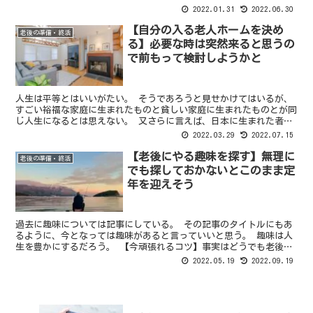
出来なくなる事には逡巡する事が予想される。 おまけにも...
2022.01.31
2022.06.30
【自分の入る老人ホームを決め
老後の準備・終活
る】必要な時は突然来ると思うの
で前もって検討しようかと
人生は平等とはいいがたい。 そうであろうと見せかけてはいるが、
すごい裕福な家庭に生まれたものと貧しい家庭に生まれたものとが同
じ人生になるとは思えない。 又さらに言えば、日本に生まれた者、
更に貧しい別の国で生まれた者、それぞれの人生が同じであ...
2022.03.29
2022.07.15
【老後にやる趣味を探す】無理に
老後の準備・終活
でも探しておかないとこのまま定
年を迎えそう
過去に趣味については記事にしている。 その記事のタイトルにもあ
るように、今となっては趣味があると言っていいと思う。 趣味は人
生を豊かにするだろう。 【今頑張れるコツ】事実はどうでも老後に
は楽しい事があるだろうと信じる でも、老後においては少...
2022.05.19
2022.09.19