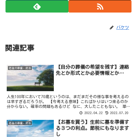
バケツ
関連記事
【自分の葬儀の希望を残す】連絡
老後の準備・終活
先とか形式とか必要情報とか…
人生100年において70歳というのは、まだまだその様な事を考えるの
は早すぎるだろうが。 【今考える意味】こればかりはいつ来るのか
分からない。確率の問題もあるけど なに、大したこともない。 単
純に、自分に何かあれば、これこれには連絡をしてくだ...
2022.04.22
2022.07.20
【お墓を買う】生前に墓を準備す
老後の準備・終活
る３つの利点。節税にもなります
し