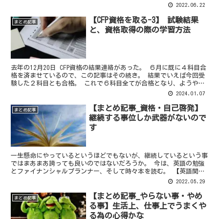
これが正しい事なのかはよく分からん。 親と子の関係に...
2022.06.22
【CFP資格を取る-3】 試験結果
まとめ記事
と、資格取得の際の学習方法
去年の12月20日 CFP資格の結果連絡があった。 ６月に既に４科目合
格を済ませているので、この記事はその続き。 結果でいえば今回受
験した２科目とも合格。 これで６科目全てが合格となり、ようやく
CFP認定の候補者ということになった。 【試験...
2024.01.07
【まとめ記事_資格・自己啓発】
まとめ記事
継続する事位しか武器がないので
す
一生懸命にやっているというほどでもないが、継続しているという事
ではまあまあ誇っても良いのではないだろうか。 今は、英語の勉強
とファイナンシャルプランナー、そして時々本を読む。 【英語関
連】これは人生に関する影響に対しての恩返しなのだ 英語、...
2022.05.29
【まとめ記事_やらない事・やめ
まとめ記事
る事】生活上、仕事上でうまくや
る為の心得かな