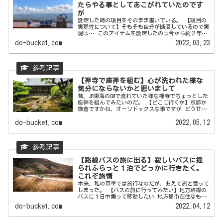
たらやる事としてあこがれていたのです
が
設定した時の項目をそのまま書いている。 【項目の
実現性について】そもそも自分が断酒しているので実
現は… このアイテムを設定したのは今から約２年ほ
ど前、まだ私が酒...
do-bucket.com
2022.03.23
【禅寺で座禅を組む】心が洗われた様な
気分にならないかと思いまして
昔、JR東海のCMで流れていた様な禅寺でちょっとした
座禅を組んでみたいのだ。 【どこに行くか】京都か
鎌倉ですかね、オーソドックスな事ですが どうせな
ら京都が良い...
do-bucket.com
2022.05.12
【路線バスの旅に出る】寂しいバスに揺
られふらっと１泊でどっかに行きたく。
これぞ旅情
本来、私の基準では旅行なのだが、あえて旅と言って
しまった。 【バスの旅に行ってみたい】地方路線の
バスに１日中乗って移動したい 地方都市在住なもの
で機会はいくらで...
do-bucket.com
2022.04.12