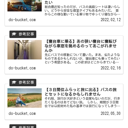
たい
割合最近知ったのだが、バスの高級シートは凄いらし
い。どうやら完全な個室タイプもあるみたいだ。 昔
からこの様な動いている乗り物でゆっくり寝ながらど
こかに行くという...
do-bucket.com
2022.02.12
【寝台車に乗る】あの狭い寝台に寝転び
ながら車窓を眺めるのってあこがれませ
んか
先にバスでの移動について書いた。まあ、似たような
ものであるかもしれないが、寝台車にも乗ってみたい
という希望がある。 この欲求はどこからきているの
だろうかと不思議...
do-bucket.com
2022.02.16
【３日間位ふらっと旅に出る】バスの旅
とセットになるかもしれません
それ程、旅行が大好きという自覚もないのだが、行き
たくなるのはあてどない旅。 しかし、期間が３日間
位では以前定めた私の基準では旅行になってしまう。
ただ、都合上、...
do-bucket.com
2022.05.30