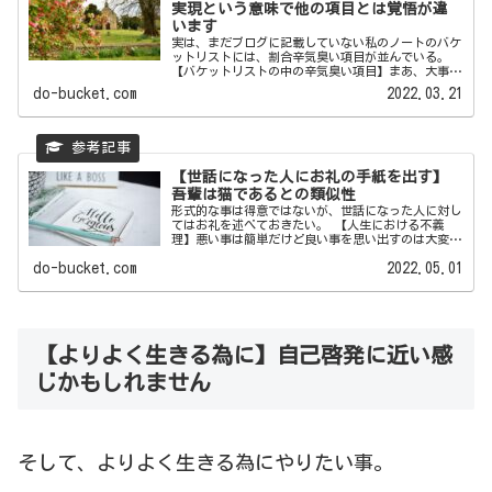
実現という意味で他の項目とは覚悟が違
います
実は、まだブログに記載していない私のノートのバケ
ットリストには、割合辛気臭い項目が並んでいる。
【バケットリストの中の辛気臭い項目】まあ、大事な
事なのですが… ...
do-bucket.com
2022.03.21
【世話になった人にお礼の手紙を出す】
吾輩は猫であるとの類似性
形式的な事は得意ではないが、世話になった人に対し
てはお礼を述べておきたい。 【人生における不義
理】悪い事は簡単だけど良い事を思い出すのは大変
それなりに長い人...
do-bucket.com
2022.05.01
【よりよく生きる為に】自己啓発に近い感
じかもしれません
そして、よりよく生きる為にやりたい事。