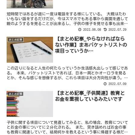
短時間ではあるが週に一度は電話をする様にしている。 大概はたわ
いもない話をするだけだが、今はスマホでもある事から画面を通して
親のようするを見ることが出来るし、子供の様子を見せる事も出来
る。 技術の進歩というのは悪い事もあるが、よい事の方が断...
2022.06.08
2022.07.29
【まとめ記事_やらなければなら
まとめ記事
ない作業】まあバケットリストの
項目っていうか…
この辺りになると人生の何たらっていうか生活感丸出しって感じであ
る。 本来、バケットリストであれば、日本一周とかオーロラを見る
とか、そんな感じを想像するが、これら項目は大分方向性が違う。
【ある程度は生真面目に生きる】なんでも細かくしようと...
2022.07.09
【まとめ記事_子供関連】教育と
まとめ記事
お金を重視しているみたいです
子供に関する項目について見直してみると、私の場合、教育について
とお金の事についてに２分化される。 また、突き詰めればお金の事
も教育に関連していて、結局何かを教えるという事に帰趨する様だ。